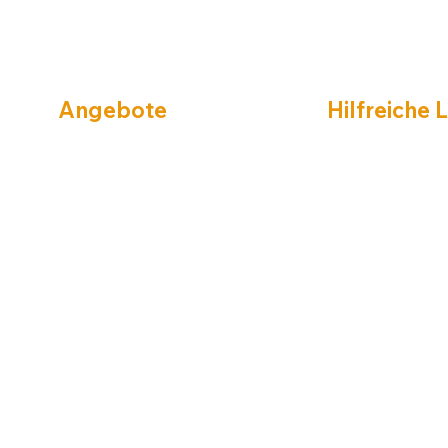
Angebote
Hilfreiche 
Marken
Unternehmen
Farben
Impressum
Wand
Datenschutz
Boden
Cookies
Wärmedämmung
Kontaktformluar
Ausrüstung
Anfahrt
Türen & mehr
Service & Lieferung
© 2025 HTS OHG