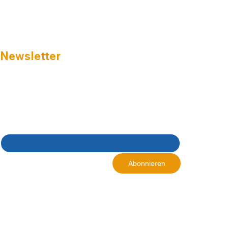
Newsletter
Melden Sie sich zu unserem Newsletter an und 
erhalten Sie Informationen zu
☑ Aktionen mit attraktiven Konditionen
☑ Tipps & Tricks
☑ Produktneuheiten
E-Mail-Adresse
*
Ja, ich möchte den 
Abonnieren
Newsletter erhalten.
*