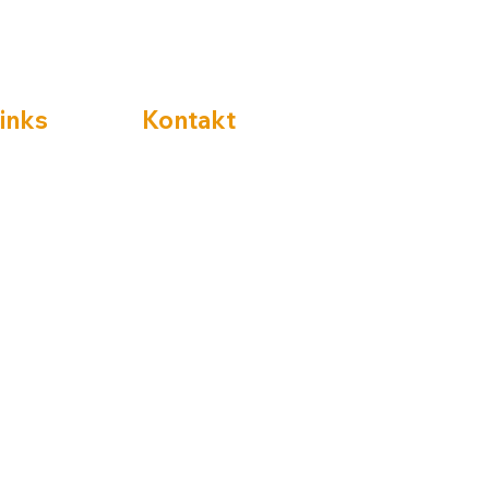
Links
Kontakt
Mail:
info@htshameln.de
Tel.:
+49 178 3046832
Hastenbecker Weg 88a
31785 Hameln
Öffnungszeiten:
Mo. - Fr. 06:30 - 18:00 Uhr
Samstag 07:00 - 12:00 Uhr