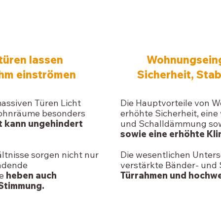
ÜREN
WOHNUNGSE
türen lassen
Wohnungseing
ehm einströmen
Sicherheit, Sta
assiven Türen Licht
Die Hauptvorteile von 
Wohnräume besonders
erhöhte Sicherheit, ein
t kann ungehindert
und Schalldämmung sow
sowie eine erhöhte Kli
ltnisse sorgen nicht nur
Die wesentlichen Unters
ladende
verstärkte Bänder- und 
e
heben auch
Türrahmen und hochwe
 Stimmung.