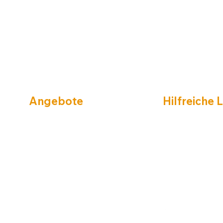
Angebote
Hilfreiche 
Marken
Unternehmen
Farben
Impressum
Wand
Datenschutz
Boden
Cookies
Wärmedämmung
Kontaktformluar
Ausrüstung
Anfahrt
Türen & mehr
Service & Lieferung