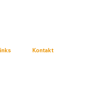
Links
Kontakt
Mail:
info@htshameln.de
Tel.:
+49 178 3046832
Hastenbecker Weg 88a
31785 Hameln
Öffnungszeiten:
Mo. - Fr. 06:30 - 18:00 Uhr
Samstag 07:00 - 12:00 Uhr