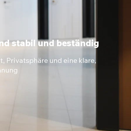
ind stabil und beständig
t, Privatsphäre und eine klare,
nnung