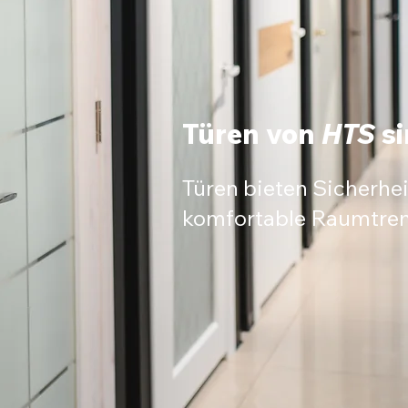
Türen von
HTS
s
Türen bieten Sicherhei
komfortable Raumtre