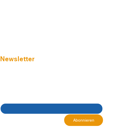
Newsletter
Melden Sie sich zu unserem Newsletter an und 
erhalten Sie Informationen zu
☑ Aktionen mit attraktiven Konditionen
☑ Tipps & Tricks
☑ Produktneuheiten
E-Mail-Adresse
*
Ja, ich möchte den 
Abonnieren
Newsletter erhalten.
*